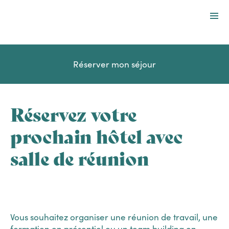
Destinations
Services
Réserver mon séjour
Offres spéciales
Entreprises et groupes
Réservez votre
À propos
prochain hôtel avec
salle de réunion
Fr
Vous souhaitez organiser une réunion de travail, une
formation en présentiel ou un
team building
en