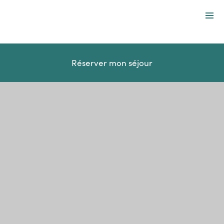
Destinations
Services
Réserver mon séjour
Offres spéciales
Entreprises et groupes
À propos
Fr