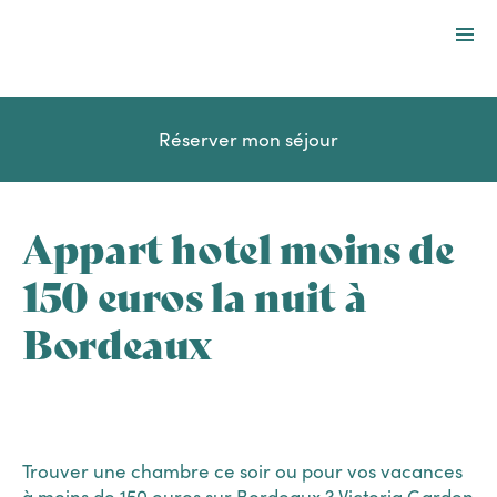
Destinations
Services
Réserver mon séjour
Offres spéciales
Entreprises et groupes
Appart hotel moins de
À propos
150 euros la nuit à
Bordeaux
Fr
Trouver une chambre ce soir ou pour vos vacances
à moins de 150 euros sur Bordeaux ? Victoria Garden