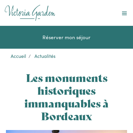
Destinations
Services
Réserver mon séjour
Offres spéciales
Entreprises et groupes
Accueil
Actualités
À propos
Les monuments
historiques
immanquables à
Fr
Bordeaux