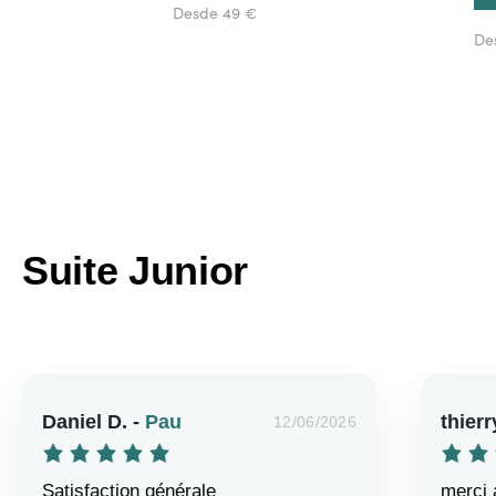
Desde 49 €
De
Suite Junior
Daniel D. -
Pau
thierr
12/06/2026
Satisfaction générale
merci 