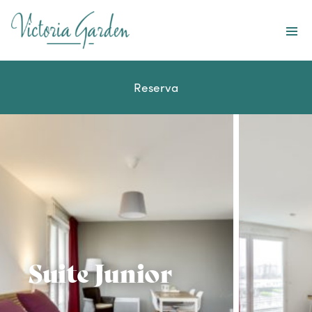
Home
Nuestros servicios
Reserva
Ofertas especiales
Empresas y grupos
À propos
Es
Suite Junior