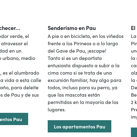
hecer...
Senderismo en Pau
El
dor verde, el
A pie o en bicicleta, en los viñedos
La
atravesar el
frente a los Pirineos o a lo largo
Pi
udad en un
del Gave de Pau, ¡escape!
un
 urbano, medio
Tanto si es un deportista
la
entusiasta dispuesto a subir a la
ca
e, es el alumbrado
cima como si se trata de una
al
a vida a esta calle
excursión familiar, hay algo para
la
 año, para deleite
todos, incluso para su perro, ya
De
es de Pau y de sus
que las mascotas están
Be
permitidas en la mayoría de los
2 
lugares.
Pr
im
entos Pau
Los apartamentos Pau