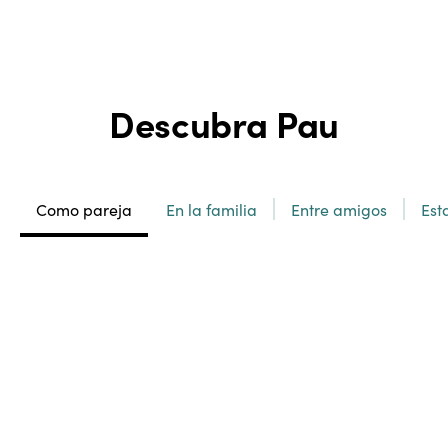
Descubra Pau
Como pareja
En la familia
Entre amigos
Est